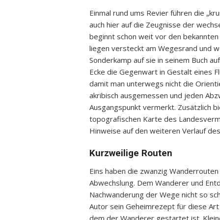
Einmal rund ums Revier führen die „k
auch hier auf die Zeugnisse der wechs
beginnt schon weit vor den bekannten 
liegen versteckt am Wegesrand und w
Sonderkamp auf sie in seinem Buch au
Ecke die Gegenwart in Gestalt eines F
damit man unterwegs nicht die Orienti
akribisch ausgemessen und jeden Abz
Ausgangspunkt vermerkt. Zusätzlich bie
topografischen Karte des Landesverm
Hinweise auf den weiteren Verlauf de
Kurzweilige Routen
Eins haben die zwanzig Wanderrouten
Abwechslung. Dem Wanderer und Entde
Nachwanderung der Wege nicht so schn
Autor sein Geheimrezept für diese Art
dem der Wanderer gestartet ist. Klein