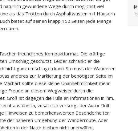
 natürlich gewundene Wege durch möglichst viel
Ja
une als das Trotten durch Asphaltwüsten mit Häusern
l
 Buch bietet auf seinen knapp 150 Seiten jede Menge
errouten.
 Taschen freundliches Kompaktformat. Die kräftige
erten Umschlag geschützt. Leider schränkt er die
uch nicht ganz umschlagen kann. So muss der Wanderer
twas anderes zur Markierung der benötigten Seite im
e Machart sollte diese kleine Unannehmlichkeit mehr
ange Freude an diesem Wegweiser durch die
. Groß ist dagegen die Fülle an Informationen in ihm.
echt ausführlich, zusätzlich versorgt der Autor Rolf
ge Hinweisen zu bemerkenswerten Besonderheiten
chte der näheren Umgebung der Wanderroute. Aber
eiten in der Natur bleiben nicht unerwähnt.