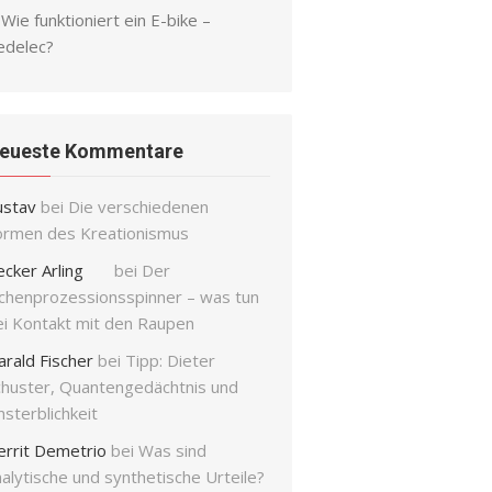
Wie funktioniert ein E-bike –
edelec?
eueste Kommentare
ustav
bei
Die verschiedenen
ormen des Kreationismus
ecker Arling
bei
Der
ichenprozessionsspinner – was tun
ei Kontakt mit den Raupen
arald Fischer
bei
Tipp: Dieter
chuster, Quantengedächtnis und
sterblichkeit
errit Demetrio
bei
Was sind
alytische und synthetische Urteile?