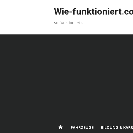
Skip
Wie-funktioniert.
to
content
so funktioniert's
FAHRZEUGE
BILDUNG & KARR