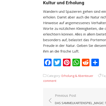
Kultur und Erholung
Wandern und Spazieren gehen sind eine
erholen. Damit aber auch die Natur nich
Hinweise auf angemessenes Verhalten i
Worte zu nützlichen Kleinigkeiten, d
erleichtern können. Alles in allem biet
besonders auf, belastet das Portemonn
Freude in der Natur. Geben Sie diese
ihm an die frische Luft.
Facebook
Twitter
Pinterest
Whats
Redd
T
Category:
Erholung & Abenteuer
Ta
comment
Previous Post
Beitrags-
DAS SAMMELKARTENSPIEL „MAGIC: 