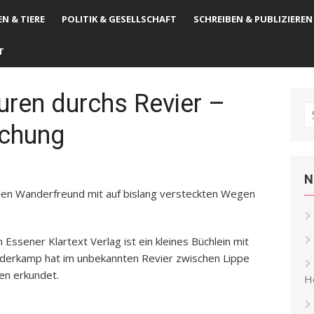
N & TIERE
POLITIK & GESELLSCHAFT
SCHREIBEN & PUBLIZIEREN
T
ren durchs Revier –
S
echung
fo
N
en Wanderfreund mit auf bislang versteckten Wegen
ssener Klartext Verlag ist ein kleines Büchlein mit
onderkamp hat im unbekannten Revier zwischen Lippe
en erkundet.
He