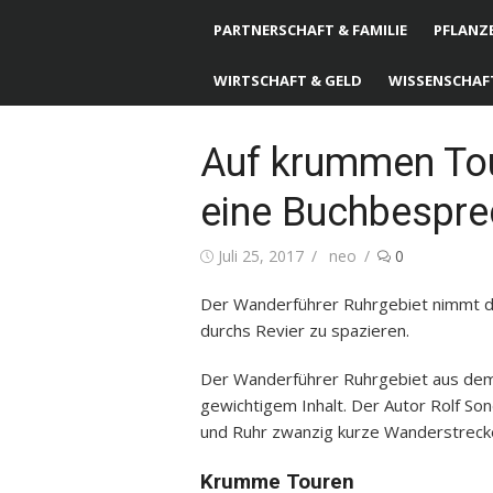
PARTNERSCHAFT & FAMILIE
PFLANZE
WIRTSCHAFT & GELD
WISSENSCHAF
Auf krummen Tou
eine Buchbespr
Posted
Juli 25, 2017
Author
neo
0
on
Der Wanderführer Ruhrgebiet nimmt d
durchs Revier zu spazieren.
Der Wanderführer Ruhrgebiet aus dem E
gewichtigem Inhalt. Der Autor Rolf S
und Ruhr zwanzig kurze Wanderstreck
Krumme Touren