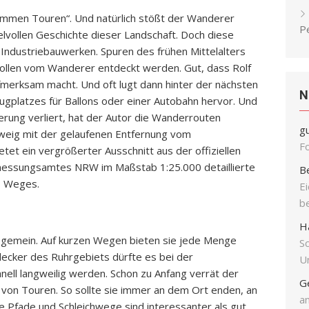
rummen Touren“. Und natürlich stößt der Wanderer
P
elvollen Geschichte dieser Landschaft. Doch diese
Industriebauwerken. Spuren des frühen Mittelalters
ollen vom Wanderer entdeckt werden. Gut, dass Rolf
fmerksam macht. Und oft lugt dann hinter der nächsten
N
lugplatzes für Ballons oder einer Autobahn hervor. Und
erung verliert, hat der Autor die Wanderrouten
g
weig mit der gelaufenen Entfernung vom
F
tet ein vergrößerter Ausschnitt aus der offiziellen
essungsamtes NRW im Maßstab 1:25.000 detaillierte
B
s Weges.
E
b
H
 gemein. Auf kurzen Wegen bieten sie jede Menge
S
cker des Ruhrgebiets dürfte es bei der
Un
ell langweilig werden. Schon zu Anfang verrät der
G
 von Touren. So sollte sie immer an dem Ort enden, an
an
e Pfade und Schleichwege sind interessanter als gut