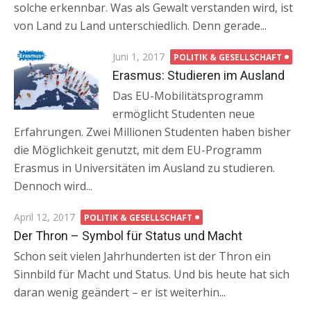
solche erkennbar. Was als Gewalt verstanden wird, ist
von Land zu Land unterschiedlich. Denn gerade...
Posted
Juni 1, 2017
POLITIK & GESELLSCHAFT
on
Erasmus: Studieren im Ausland
Das EU-Mobilitätsprogramm
ermöglicht Studenten neue
Erfahrungen. Zwei Millionen Studenten haben bisher
die Möglichkeit genutzt, mit dem EU-Programm
Erasmus in Universitäten im Ausland zu studieren.
Dennoch wird...
Posted
April 12, 2017
POLITIK & GESELLSCHAFT
on
Der Thron – Symbol für Status und Macht
Schon seit vielen Jahrhunderten ist der Thron ein
Sinnbild für Macht und Status. Und bis heute hat sich
daran wenig geändert – er ist weiterhin...