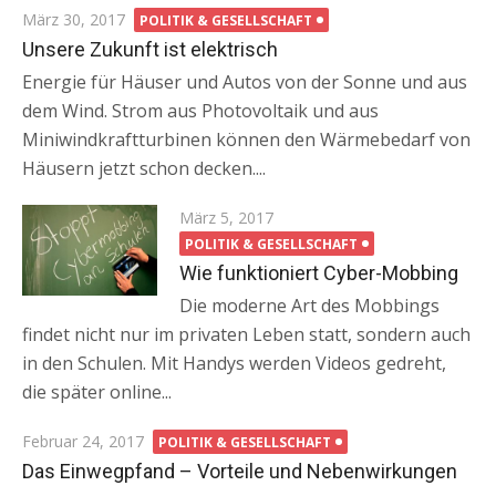
Posted
März 30, 2017
POLITIK & GESELLSCHAFT
on
Unsere Zukunft ist elektrisch
Energie für Häuser und Autos von der Sonne und aus
dem Wind. Strom aus Photovoltaik und aus
Miniwindkraftturbinen können den Wärmebedarf von
Häusern jetzt schon decken....
Posted
März 5, 2017
on
POLITIK & GESELLSCHAFT
Wie funktioniert Cyber-Mobbing
Die moderne Art des Mobbings
findet nicht nur im privaten Leben statt, sondern auch
in den Schulen. Mit Handys werden Videos gedreht,
die später online...
Posted
Februar 24, 2017
POLITIK & GESELLSCHAFT
on
Das Einwegpfand – Vorteile und Nebenwirkungen