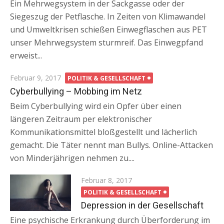
Ein Mehrwegsystem in der Sackgasse oder der
Siegeszug der Petflasche. In Zeiten von Klimawandel
und Umweltkrisen schießen Einwegflaschen aus PET
unser Mehrwegsystem sturmreif. Das Einwegpfand
erweist...
Posted
Februar 9, 2017
POLITIK & GESELLSCHAFT
on
Cyberbullying – Mobbing im Netz
Beim Cyberbullying wird ein Opfer über einen
längeren Zeitraum per elektronischer
Kommunikationsmittel bloßgestellt und lächerlich
gemacht. Die Täter nennt man Bullys. Online-Attacken
von Minderjährigen nehmen zu....
Posted
Februar 8, 2017
on
POLITIK & GESELLSCHAFT
Depression in der Gesellschaft
Eine psychische Erkrankung durch Überforderung im