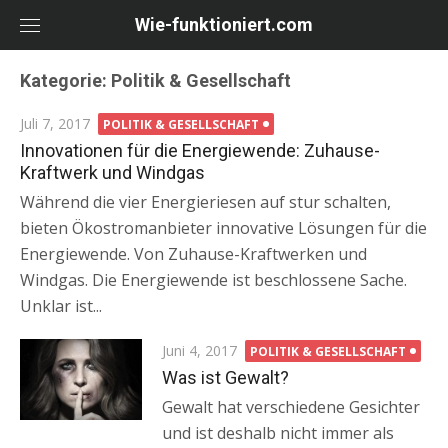
Skip
Wie-funktioniert.com
to
content
Kategorie: Politik & Gesellschaft
Posted
Juli 7, 2017
POLITIK & GESELLSCHAFT
on
Innovationen für die Energiewende: Zuhause-
Kraftwerk und Windgas
Während die vier Energieriesen auf stur schalten,
bieten Ökostromanbieter innovative Lösungen für die
Energiewende. Von Zuhause-Kraftwerken und
Windgas. Die Energiewende ist beschlossene Sache.
Unklar ist...
Posted
Juni 4, 2017
POLITIK & GESELLSCHAFT
on
Was ist Gewalt?
Gewalt hat verschiedene Gesichter
und ist deshalb nicht immer als