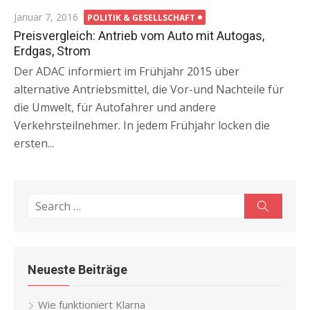
Posted
Januar 7, 2016
POLITIK & GESELLSCHAFT
on
Preisvergleich: Antrieb vom Auto mit Autogas,
Erdgas, Strom
Der ADAC informiert im Frühjahr 2015 über
alternative Antriebsmittel, die Vor-und Nachteile für
die Umwelt, für Autofahrer und andere
Verkehrsteilnehmer. In jedem Frühjahr locken die
ersten...
Search
Search
for:
Neueste Beiträge
Wie funktioniert Klarna