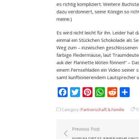
es richtig kompliziert. Weitere Buchs
dazu verdonnert, seine Königin so richt
meine.)
Es wird nicht leicht für ihn. Leider hat
einmal ein Stückchen Schokolade als See
Weg zum – inzwischen geschlossenen –
farbige Fledermäuse, laut Traumdeuter
auk der Flarinette klöten fönnen!“ – Da
einem Fernsehladen ein Video seiner se
samt kunftionierendem Lautsprecher un
Facebook
Twitter
Pinterest
Whats
Redd
T
Category:
Partnerschaft & Familie
T
Previous Post
Beitrags-
WARUM GIBT ES IMMER MEHR SING