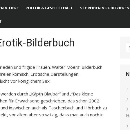
N & TIERE
POLITIK & GESELLSCHAFT
SCHREIBEN & PUBLIZIEREN
T
rotik-Bilderbuch
S
fo
Frieden und frigide Frauen. Walter Moers‘ Bilderbuch
hreien komisch. Erotische Darstellungen,
N
ucht vor königlichem Sex.
eworden durch „Käptn Blaubär“ und ‚“Das kleine
rchen für Erwachsene geschrieben, das schon 2002
 und inzwischen auch als Taschenbuch und Hörbuch zu
irekt, vor allem aber so witzig, dass man auch noch in
He