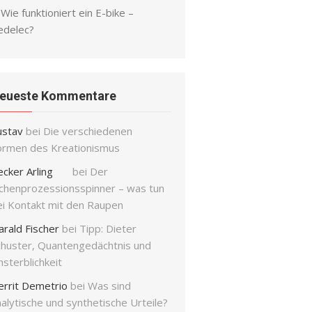
Wie funktioniert ein E-bike –
edelec?
eueste Kommentare
ustav
bei
Die verschiedenen
ormen des Kreationismus
ecker Arling
bei
Der
ichenprozessionsspinner – was tun
ei Kontakt mit den Raupen
arald Fischer
bei
Tipp: Dieter
chuster, Quantengedächtnis und
sterblichkeit
errit Demetrio
bei
Was sind
alytische und synthetische Urteile?