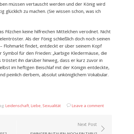
taben müssen vertauscht werden und der König wird
ig glücklich zu machen. (Sie wissen schon, was ich
 das Filzchen keine hilfreichen Mittelchen verodnet. Nicht
lentröster. Als der Fönig schließlich doch noch seinen
 Flohmarkt findet, entdeckt er über seinem Kopf
 Symbol für den Frieden: „karbige Kledermäuse, die
s tröstet ihn darüber hinweg, dass er kurz zuvor in
lbst im heftigen Beischlaf mit der Königin entdeckte,
d peinlich derbem, absolut unköniglichem Vokabular.
App
it
eilen
ag:
Leidenschaft
,
Liebe
,
Sexualität
Leave a comment
Next Post
LES?
SWINGER IN ITALIEN: NOCH EIN TABU?