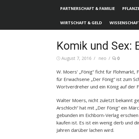
PARTNERSCHAFT & FAMILIE
PFLANZE
WIRTSCHAFT & GELD
WISSENSCHAF
Komik und Sex: E
Posted
August 7, 2016
Author
neo
0
on
W. Moers‘ „Fönig“ ficht für Flohmarkt, 
für Erwachsene „Der Fönig“ ist zum Sc
Wortverdreher und ein König auf der Fl
Walter Moers, nicht zuletzt bekannt g
Arschloch“ hat mit „Der Fönig“ ein Mä
gebunden im Eichborn-Verlag erschien
kaufen ist. Es ist ein wenig derb und d
Jahren darüber lachen wird.