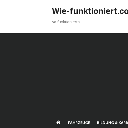
Skip
Wie-funktioniert.
to
content
so funktioniert's
FAHRZEUGE
BILDUNG & KARR