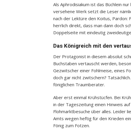
Als Aphrodisiakum ist das Büchlein nur 
versehene Werk setzt die Leser nämlic
nach der Lektüre den Koitus, Pardon: Fo
herrlich direkt, dass man dann doch 
Doppelseite mit eindeutig zweideutige
Das Königreich mit den verta
Der Protagonist in diesem absolut schr
Buchstaben vertauscht werden, besond
Gezwitscher einer Fohlmeise, eines Fo
doch gar nicht zwitschern? Tatsächlich. 
föniglichen Traumberater.
Aber erst einmal Krühstücfen. Bei Krü
in der Tageszeitung einen Hinweis auf 
Flohmarktbesuche über alles. Leider lie
Amts wegen heftig für den Krieden ein.
Fönig zum Fotzen.