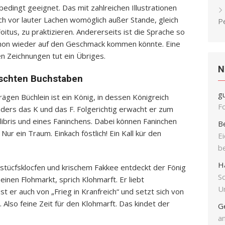
bedingt geeignet. Das mit zahlreichen Illustrationen
h vor lauter Lachen womöglich außer Stande, gleich
P
itus, zu praktizieren. Andererseits ist die Sprache so
schon wieder auf den Geschmack kommen könnte. Eine
n Zeichnungen tut ein Übriges.
N
uschten Buchstaben
g
ägen Büchlein ist ein König, in dessen Königreich
F
ers das K und das F. Folgerichtig erwacht er zum
libris und eines Faninchens. Dabei können Faninchen
B
Nur ein Traum. Einkach föstlich! Ein Kall kür den
E
b
H
hstücfsklocfen und krischem Fakkee entdeckt der Fönig
S
einen Flohmarkt, sprich Klohmarft. Er liebt
Un
st er auch von „Frieg in Kranfreich“ und setzt sich von
 Also feine Zeit für den Klohmarft. Das kindet der
G
an