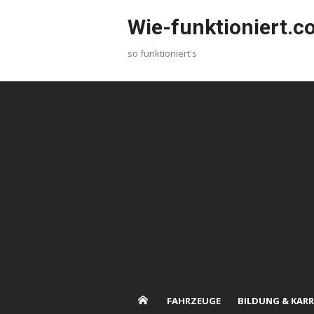
Skip
Wie-funktioniert.
to
content
so funktioniert's
FAHRZEUGE
BILDUNG & KARR