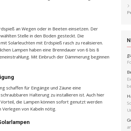
P
Erdspieß an Wegen oder in Beeten einsetzen. Der
ewählten Stelle in den Boden gesteckt. Die
N
it Solarleuchten mit Erdspieß rasch zu realisieren.
ltlichen Lampen haben eine Brenndauer von 6 bis 8
g
nneneinstrahlung. Mit Einbruch der Dämmerung beginnen
F
B
tigung
E
b
ng schaffen für Eingänge und Zäune eine
schraubbaren Halterung zu installieren ist. Auch hier
H
er Vorteil, die Lampen können sofort genutzt werden
S
n Verlegen von Kabeln nötig.
Un
G
 Solarlampen
an