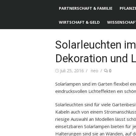
PARTNERSCHAFT & FAMILIE
PFLANZE
WIRTSCHAFT & GELD
WISSENSCHAF
Solarleuchten im
Dekoration und L
Posted
Juli 25, 2016
Author
neo
0
on
Solarlampen sind im Garten flexibel e
eindrucksvollen Lichteffekten ein schö
Solarleuchten sind für viele Gartenbes
Kabeln auch von einem Stromanschluss
riesige Auswahl an Modellen lässt schö
einsetzbaren Solarlampen bieten für je
Halterungen sind sie an Wänden, auf 