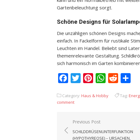
kann und ein Normalbetrieb mit weißem
Gartenbeleuchtung sorgt.
Schöne Designs für Solarlamp
Die unzähligen schönen Designs mache
einfach. In Fackelform für rustikale St
Leuchten im Handel. Beliebt sind Late
themenrelevante Gestaltung. Schildkrö
sich harmonisch im Garten kombinieren
Facebook
Twitter
Pinterest
Whats
Redd
T
Category:
Haus & Hobby
Tag:
Energ
comment
Previous Post
Beitrags-
SCHILDDRÜSENUNTERFUNKTION
Navigation
(HYPOTHYREOSE) – URSACHEN,