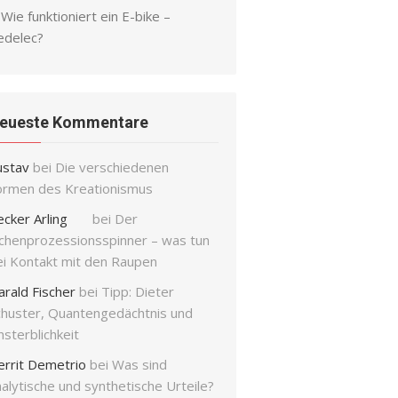
Wie funktioniert ein E-bike –
edelec?
eueste Kommentare
ustav
bei
Die verschiedenen
ormen des Kreationismus
ecker Arling
bei
Der
ichenprozessionsspinner – was tun
ei Kontakt mit den Raupen
arald Fischer
bei
Tipp: Dieter
chuster, Quantengedächtnis und
sterblichkeit
errit Demetrio
bei
Was sind
alytische und synthetische Urteile?