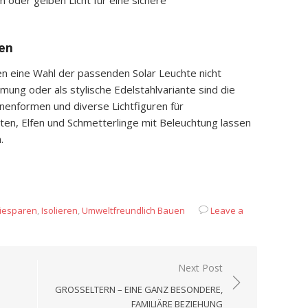
 oder gelben Licht für eine sichere
en
n eine Wahl der passenden Solar Leuchte nicht
immung oder als stylische Edelstahlvariante sind die
rnenformen und diverse Lichtfiguren für
ten, Elfen und Schmetterlinge mit Beleuchtung lassen
.
App
it
eilen
iesparen
,
Isolieren
,
Umweltfreundlich Bauen
Leave a
Next Post
GROSSELTERN – EINE GANZ BESONDERE, F
AMILIÄRE BEZIEHUNG