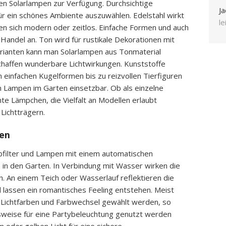
hen Solarlampen zur Verfügung. Durchsichtige
Ja
für ein schönes Ambiente auszuwählen. Edelstahl wirkt
l
igen sich modern oder zeitlos. Einfache Formen und auch
Handel an. Ton wird für rustikale Dekorationen mit
varianten kann man Solarlampen aus Tonmaterial
haffen wunderbare Lichtwirkungen. Kunststoffe
n einfachen Kugelformen bis zu reizvollen Tierfiguren
hen Lampen im Garten einsetzbar. Ob als einzelne
te Lämpchen, die Vielfalt an Modellen erlaubt
 Lichtträgern.
ten
bfilter und Lampen mit einem automatischen
 in den Garten. In Verbindung mit Wasser wirken die
n. An einem Teich oder Wasserlauf reflektieren die
d lassen ein romantisches Feeling entstehen. Meist
Lichtfarben und Farbwechsel gewählt werden, so
lsweise für eine Partybeleuchtung genutzt werden