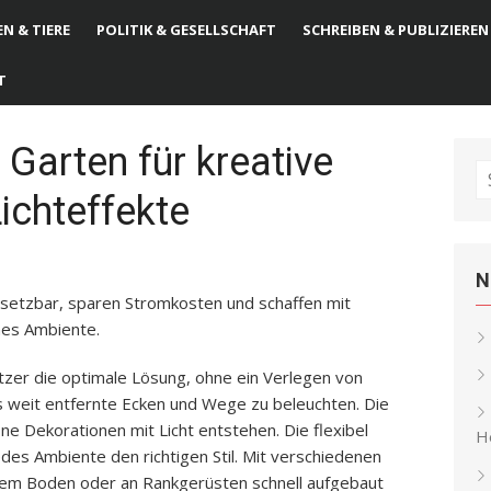
N & TIERE
POLITIK & GESELLSCHAFT
SCHREIBEN & PUBLIZIEREN
T
 Garten für kreative
S
ichteffekte
fo
N
insetzbar, sparen Stromkosten und schaffen mit
nes Ambiente.
itzer die optimale Lösung, ohne ein Verlegen von
 weit entfernte Ecken und Wege zu beleuchten. Die
ne Dekorationen mit Licht entstehen. Die flexibel
He
des Ambiente den richtigen Stil. Mit verschiedenen
dem Boden oder an Rankgerüsten schnell aufgebaut