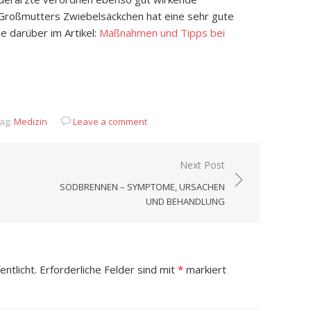
Großmutters Zwiebelsäckchen hat eine sehr gute
e darüber im Artikel:
Maßnahmen und Tipps bei
App
it
eilen
ag:
Medizin
Leave a comment
Next Post
SODBRENNEN – SYMPTOME, URSACHEN
UND BEHANDLUNG
ntlicht.
Erforderliche Felder sind mit
*
markiert