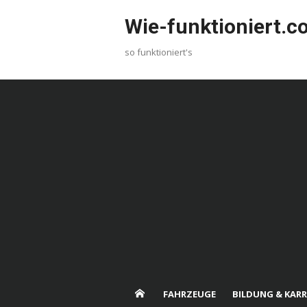
Skip
Wie-funktioniert.
to
content
so funktioniert's
FAHRZEUGE
BILDUNG & KARR