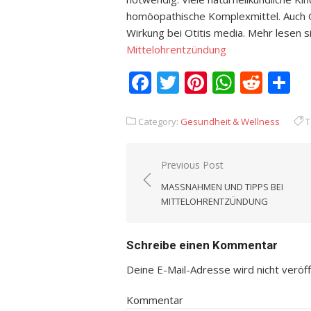
homöopathische Komplexmittel. Auch 
Wirkung bei Otitis media. Mehr lesen si
Mittelohrentzündung
Facebook
Twitter
Pinterest
Whats
Redd
T
Category:
Gesundheit & Wellness
T
Previous Post
Beitrags-
MASSNAHMEN UND TIPPS BEI M
Navigation
ITTELOHRENTZÜNDUNG
Schreibe einen Kommentar
Deine E-Mail-Adresse wird nicht veröffe
Kommentar