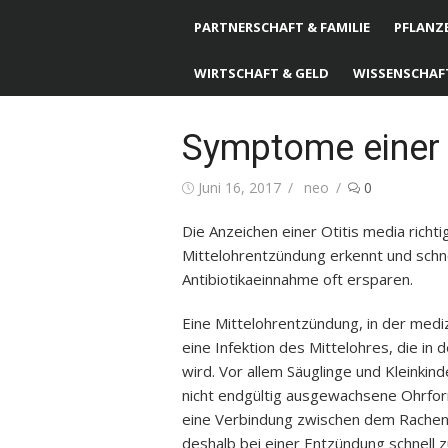
PARTNERSCHAFT & FAMILIE
PFLANZE
WIRTSCHAFT & GELD
WISSENSCHAF
Symptome einer 
Posted
Juni 16, 2017
Author
neo
0
on
Die Anzeichen einer Otitis media rich
Mittelohrentzündung erkennt und schnel
Antibiotikaeinnahme oft ersparen.
Eine Mittelohrentzündung, in der medi
eine Infektion des Mittelohres, die in 
wird. Vor allem Säuglinge und Kleinkind
nicht endgültig ausgewachsene Ohrform
eine Verbindung zwischen dem Rachenra
deshalb bei einer Entzündung schnell zu