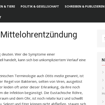
N & TIERE
POLITIK & GESELLSCHAFT
SCHREIBEN & PUBLIZIEREN
T
Mittelohrentzündung
S
fo
tig deuten. Wer die Symptome einer
l handelt, kann sich bei unkompliziertem Verlauf eine
N
zinischen Terminologie auch
Otitis media
genannt, ist
der Regel von Bakterien, selten von Viren, ausgelöst
er leiden oft unter dieser Erkrankung, da ihre noch
 die Infektion begünstigt. Die Eustachische Röhre,
He
um und dem Ohr, ist noch relativ kurz und schwillt
. Sekret und Eiter können nicht abfließen, stauen sich