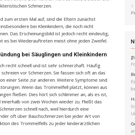
akteristischen Schmerzen.
P
d zum ersten Mal auf, sind die Eltern zunächst
 insbesondere bei Kleinkindern, die noch nicht
en. Das Erscheinungsbild ist jedoch recht eindeutig,
t es bei Wiederauftreten meist ohne jeden Zweifel.
N
ündung bei Säuglingen und Kleinkindern
g
F
ch recht schnell und ist sehr schmerzhaft. Häufig
 schreien vor Schmerzen. Sie fassen sich oft an das
B
on einer Seite zur anderen. Weitere Symptome sind
E
fstörungen. Wenn das Trommelfell platzt, können aus
b
gen fließen. Dies hört sich schlimmer an, als es ist,
H
l innerhalb von zwei Wochen wieder zu. Fließt das
S
Schmerzen schnell nach, weil hierdurch eine
Un
kinder oft über Bauchschmerzen bei jeder Art von
tion des Trommelfells zu jeder kinderärztlichen
G
an