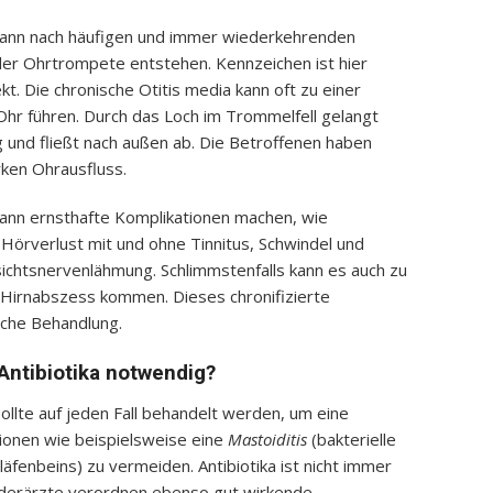
kann nach häufigen und immer wiederkehrenden
der Ohrtrompete entstehen. Kennzeichen ist hier
t. Die chronische Otitis media kann oft zu einer
hr führen. Durch das Loch im Trommelfell gelangt
 und fließt nach außen ab. Die Betroffenen haben
ken Ohrausfluss.
kann ernsthafte Komplikationen machen, wie
 Hörverlust mit und ohne Tinnitus, Schwindel und
ichtsnervenlähmung. Schlimmstenfalls kann es auch zu
Hirnabszess kommen. Dieses chronifizierte
liche Behandlung.
Antibiotika notwendig?
ollte auf jeden Fall behandelt werden, um eine
ionen wie beispielsweise eine
Mastoiditis
(bakterielle
läfenbeins) zu vermeiden. Antibiotika ist nicht immer
inderärzte verordnen ebenso gut wirkende