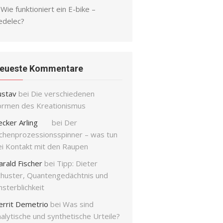
Wie funktioniert ein E-bike –
edelec?
eueste Kommentare
ustav
bei
Die verschiedenen
ormen des Kreationismus
ecker Arling
bei
Der
ichenprozessionsspinner – was tun
ei Kontakt mit den Raupen
arald Fischer
bei
Tipp: Dieter
chuster, Quantengedächtnis und
sterblichkeit
errit Demetrio
bei
Was sind
alytische und synthetische Urteile?