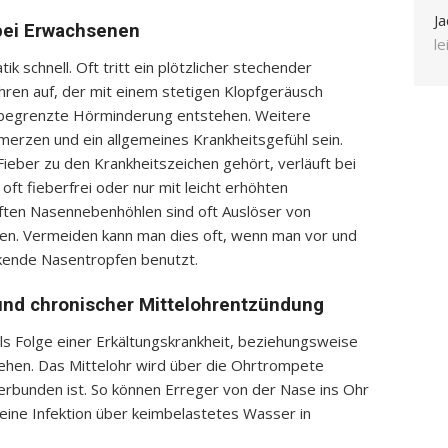
Ja
bei Erwachsenen
l
k schnell. Oft tritt ein plötzlicher stechender
ren auf, der mit einem stetigen Klopfgeräusch
ch begrenzte Hörminderung entstehen. Weitere
rzen und ein allgemeines Krankheitsgefühl sein.
eber zu den Krankheitszeichen gehört, verläuft bei
ft fieberfrei oder nur mit leicht erhöhten
ften Nasennebenhöhlen sind oft Auslöser von
en. Vermeiden kann man dies oft, wenn man vor und
kende Nasentropfen benutzt.
und chronischer Mittelohrentzündung
ls Folge einer Erkältungskrankheit, beziehungsweise
hen. Das Mittelohr wird über die Ohrtrompete
erbunden ist. So können Erreger von der Nase ins Ohr
 eine Infektion über keimbelastetes Wasser in