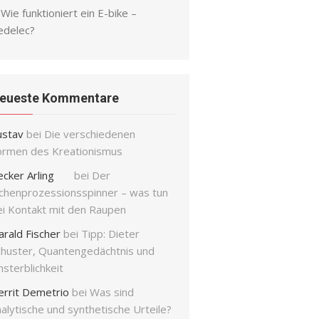
Wie funktioniert ein E-bike –
edelec?
eueste Kommentare
ustav
bei
Die verschiedenen
ormen des Kreationismus
ecker Arling
bei
Der
ichenprozessionsspinner – was tun
ei Kontakt mit den Raupen
arald Fischer
bei
Tipp: Dieter
chuster, Quantengedächtnis und
sterblichkeit
errit Demetrio
bei
Was sind
alytische und synthetische Urteile?