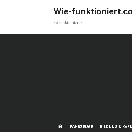
Skip
Wie-funktioniert.
to
content
so funktioniert's
FAHRZEUGE
BILDUNG & KARR