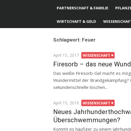
PARTNERSCHAFT & FAMILIE
PFLANZE
WIRTSCHAFT & GELD
WISSENSCHAF
Schlagwort: Feuer
Posted
April 15, 2017
WISSENSCHAFT
on
Firesorb – das neue Wun
Das weiße Firesorb-Gel macht es mögli
Wundermittel der Brandgekämpfung? Fir
sekundenschnelle löschen...
Posted
April 15, 2016
WISSENSCHAFT
on
Neues Jahrhunderthochwa
Überschwemmungen?
Kommt es häufiger zu einem Jahrhund