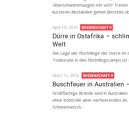
Überschwemmungen mit sich? Treten di
kürzeren Abständen gehen Berichte übe
Posted
April 15, 2016
WISSENSCHAFT
on
Dürre in Ostafrika – sch
Welt
Die Lage der Flüchtlinge der Dürre im 
Todesrate in den Flüchtlingscamps ist s
Posted
März 15, 2016
WISSENSCHAFT
on
Buschfeuer in Australien
Großflächige Brände sind in Australie
ohne Kontrolle aber verheerendes an.
Schneematsch...