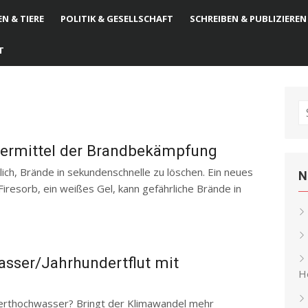
N & TIERE
POLITIK & GESELLSCHAFT
SCHREIBEN & PUBLIZIEREN
T
S
fo
dermittel der Brandbekämpfung
ch, Brände in sekundenschnelle zu löschen. Ein neues
N
esorb, ein weißes Gel, kann gefährliche Brände in
sser/Jahrhundertflut mit
He
erthochwasser? Bringt der Klimawandel mehr