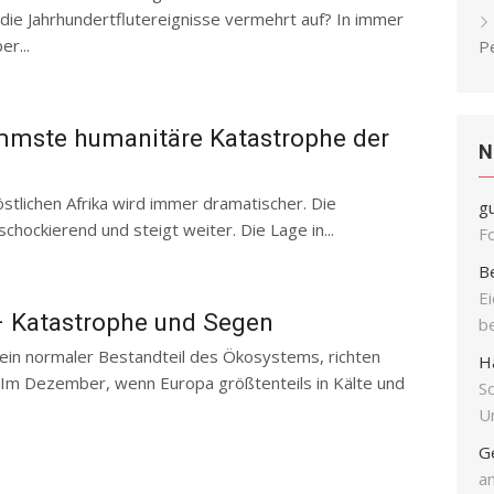
e Jahrhundertflutereignisse vermehrt auf? In immer
r...
P
limmste humanitäre Katastrophe der
N
östlichen Afrika wird immer dramatischer. Die
g
chockierend und steigt weiter. Die Lage in...
F
B
E
 – Katastrophe und Segen
b
n ein normaler Bestandteil des Ökosystems, richten
H
 Im Dezember, wenn Europa größtenteils in Kälte und
S
Un
G
an