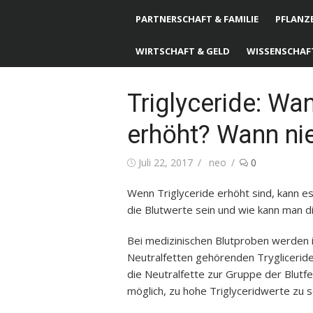
PARTNERSCHAFT & FAMILIE
PFLANZE
WIRTSCHAFT & GELD
WISSENSCHAF
Triglyceride: Wa
erhöht? Wann ni
Posted
Juli 22, 2017
Author
neo
0
on
Wenn Triglyceride erhöht sind, kann e
die Blutwerte sein und wie kann man d
Bei medizinischen Blutproben werden 
Neutralfetten gehörenden Tryglicerid
die Neutralfette zur Gruppe der Blutfe
möglich, zu hohe Triglyceridwerte zu 