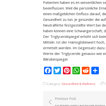
Patienten haben es im wesentlichen se
beeinflussen. Weil die persönliche Ernä
einen maßgeblichen Einfluss darauf, di
Gesundheit zu tun. Je gesünder die a
Neutralfette festgestellte Wert bei de
haben können eine Schwangerschaft, di
Der Triglyceridspiegel erhöht sich b
Mitteln. Ist der Hämoglobinwert hoch,
ermittelt werden. Im Gegensatz dazu s
Werte der Triglyceride genauso wie ein
Bilirubinspiegel.
Facebook
Twitter
Pinterest
Whats
Redd
T
Category:
Gesundheit & Wellness
T
Previous Post
Beitrags-