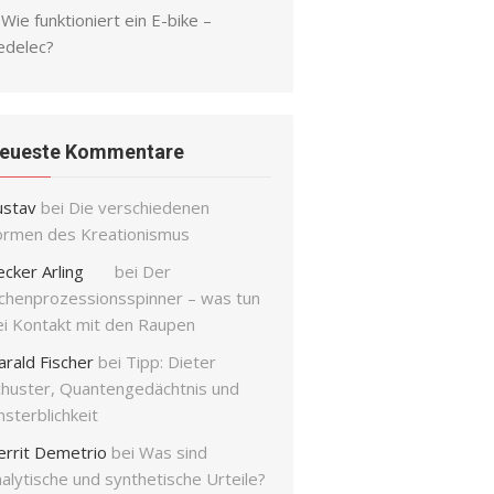
Wie funktioniert ein E-bike –
edelec?
eueste Kommentare
ustav
bei
Die verschiedenen
ormen des Kreationismus
ecker Arling
bei
Der
ichenprozessionsspinner – was tun
ei Kontakt mit den Raupen
arald Fischer
bei
Tipp: Dieter
chuster, Quantengedächtnis und
sterblichkeit
errit Demetrio
bei
Was sind
alytische und synthetische Urteile?