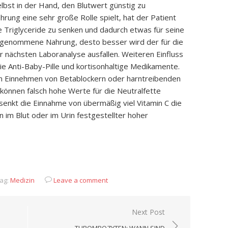
lbst in der Hand, den Blutwert günstig zu
hrung eine sehr große Rolle spielt, hat der Patient
e Triglyceride zu senken und dadurch etwas für seine
ufgenommene Nahrung, desto besser wird der für die
r nächsten Laboranalyse ausfallen. Weiteren Einfluss
e Anti-Baby-Pille und kortisonhaltige Medikamente.
eim Einnehmen von Betablockern oder harntreibenden
 können falsch hohe Werte für die Neutralfette
enkt die Einnahme von übermäßig viel Vitamin C die
 im Blut oder im Urin festgestellter hoher
App
it
eilen
ag:
Medizin
Leave a comment
Next Post