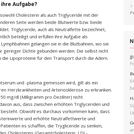
 ihre Aufgabe?
P
owohl Cholesterin als auch Triglyceride mit der
 anderen Seite werden beide Blutwerte bzw. beide
det. Triglyceride, auch als Neutralfette bezeichnet,
ch beteiligt und erfüllen ihre Aufgabe als
N
 Lymphbahnen gelangen sie in die Blutbahnen, wo sie
hr geringer Dichte gebunden werden. Die selbst nicht
g
en die Lipoproteine für den Transport durch die Adern.
F
B
E
lutserum und -plasma gemessen wird, gilt als ein
b
aren Herzkrankheiten und Arteriosklerose zu erkranken.
0 mg/dl (Milligramm pro Deziliter) nicht
H
davon aus, dass zwischen erhöhten Triglyceriden und
S
g besteht. Obwohl es durchaus vorkommen kann, dass
Un
terinwerte und erhöhte Neutralfettwerte und
G
atienten es schaffen, die Trygliceride zu senken,
an
 des Cholesterins (Gesamtcholesterin, LDL-