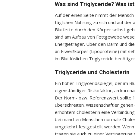
Was sind Triglyceride? Was ist
Auf der einen Seite nimmt der Mensch s
täglichen Nahrung zu sich und auf der
Blutfette durch den Körper selbst gebil
sind am Aufbau von Fettgewebe wesentli
Energieträger. Über den Darm und die
an Eiweißkörper (Lipoproteine) mit se
im Blut löslichen Triglyceride benötig
Triglyceride und Cholesterin
Ein hoher Triglyceridspiegel, der im B
eigenständiger Risikofaktor, an koron
Der Norm- bzw. Referenzwert sollte 15
überschreiten. Wissenschaftler gehen 
erhöhtem Cholesterin eine Verbindun
bei manchen Menschen normale Choles
umgekehrt festgestellt werden. Wenn P
tragen sie auch zu einer Verringerung