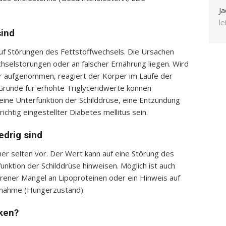
Ja
l
sind
 auf Störungen des Fettstoffwechsels. Die Ursachen
chselstörungen oder an falscher Ernährung liegen. Wird
er aufgenommen, reagiert der Körper im Laufe der
Gründe für erhöhte Triglyceridwerte können
eine Unterfunktion der Schilddrüse, eine Entzündung
ichtig eingestellter Diabetes mellitus sein.
edrig sind
her selten vor. Der Wert kann auf eine Störung des
ktion der Schilddrüse hinweisen. Möglich ist auch
rener Mangel an Lipoproteinen oder ein Hinweis auf
fnahme (Hungerzustand).
nken?