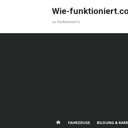
Skip
Wie-funktioniert.
to
content
so funktioniert's
FAHRZEUGE
BILDUNG & KARR