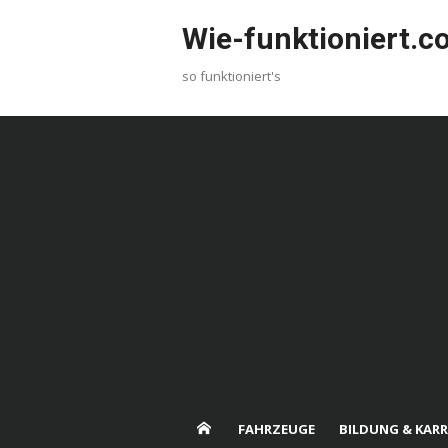
Skip
Wie-funktioniert.
to
content
so funktioniert's
FAHRZEUGE
BILDUNG & KARR