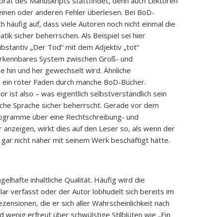
torat des Manuskripts stattfindet, denn auch Lektoren
inen oder anderen Fehler überlesen. Bei BoD-
ch häufig auf, dass viele Autoren noch nicht einmal die
k sicher beherrschen. Als Beispiel sei hier
Substantiv „Der Tod“ mit dem Adjektiv „tot“
 erkennbares System zwischen Groß- und
e hin und her gewechselt wird. Ähnliche
e ein roter Faden durch manche BoD-Bücher.
or ist also – was eigentlich selbstverständlich sein
sche Sprache sicher beherrscht. Gerade vor dem
rogramme über eine Rechtschreibung- und
 anzeigen, wirkt dies auf den Leser so, als wenn der
t gar nicht näher mit seinem Werk beschäftigt hätte.
elhafte inhaltliche Qualität. Häufig wird die
lar verfasst oder der Autor lobhudelt sich bereits im
nsionen, die er sich aller Wahrscheinlichkeit nach
d wenig erfreut über schwülstige Stilblüten wie „Ein