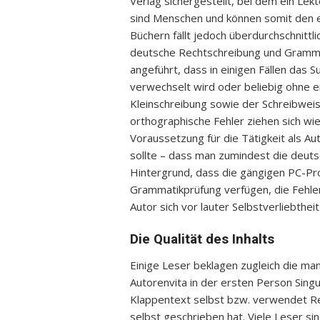
Verlag sichergestellt, bei dem ein Lek
sind Menschen und können somit den e
Büchern fällt jedoch überdurchschnittli
deutsche Rechtschreibung und Grammati
angeführt, dass in einigen Fällen das 
verwechselt wird oder beliebig ohne
Kleinschreibung sowie der Schreibweis
orthographische Fehler ziehen sich wi
Voraussetzung für die Tätigkeit als Aut
sollte – dass man zumindest die deut
Hintergrund, dass die gängigen PC-P
Grammatikprüfung verfügen, die Fehler
Autor sich vor lauter Selbstverliebthei
Die Qualität des Inhalts
Einige Leser beklagen zugleich die mang
Autorenvita in der ersten Person Singu
Klappentext selbst bzw. verwendet Reze
selbst geschrieben hat. Viele Leser sin