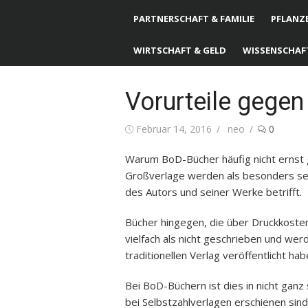
PARTNERSCHAFT & FAMILIE
PFLANZE
WIRTSCHAFT & GELD
WISSENSCHAF
Vorurteile gegen
Posted
Februar 14, 2016
Author
neo
0
on
Warum BoD-Bücher häufig nicht ernst
Großverlage werden als besonders ser
des Autors und seiner Werke betrifft.
Bücher hingegen, die über Druckkosten
vielfach als nicht geschrieben und wer
traditionellen Verlag veröffentlicht hab
Bei BoD-Büchern ist dies in nicht ga
bei Selbstzahlverlagen erschienen si