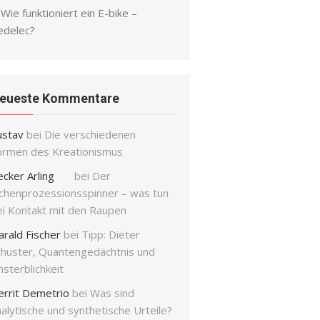
Wie funktioniert ein E-bike –
edelec?
eueste Kommentare
ustav
bei
Die verschiedenen
ormen des Kreationismus
ecker Arling
bei
Der
ichenprozessionsspinner – was tun
ei Kontakt mit den Raupen
arald Fischer
bei
Tipp: Dieter
chuster, Quantengedächtnis und
sterblichkeit
errit Demetrio
bei
Was sind
alytische und synthetische Urteile?