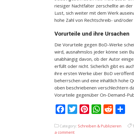
riesiger Nachtfalter zerschellte an de
Lust, sich weiter mit dem Werk ausei
hohe Zahl von Rechtschreib- und/oder
Vorurteile und ihre Ursachen
Die Vorurteile gegen BoD-Werke schein
wird, ausnahmslos jeder könne sein B
unabhängig davon, ob der Autor einige
erfüllt oder nicht. Sicherlich gibt es a
ihre ersten Werke über BoD veröffentl
beherrschen und eine inhaltlich hohe Q
oben beschriebenen verschlechtern da
Vorurteile gegenüber On-Demand-Publ
Facebook
Twitter
Pinterest
Whats
Redd
T
Category:
Schreiben & Publizieren
T
a comment