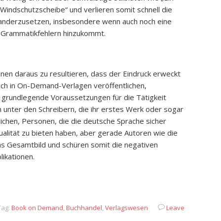
r Windschutzscheibe“ und verlieren somit schnell die
nanderzusetzen, insbesondere wenn auch noch eine
 Grammatikfehlern hinzukommt.
en daraus zu resultieren, dass der Eindruck erweckt
uch in On-Demand-Verlagen veröffentlichen,
 grundlegende Voraussetzungen für die Tätigkeit
uch unter den Schreibern, die ihr erstes Werk oder sogar
ichen, Personen, die die deutsche Sprache sicher
ualität zu bieten haben, aber gerade Autoren wie die
s Gesamtbild und schüren somit die negativen
ikationen.
App
it
eilen
ag:
Book on Demand
,
Buchhandel
,
Verlagswesen
Leave