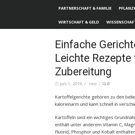
PARTNERSCHAFT & FAMILIE
PFLANZE
WIRTSCHAFT & GELD
WISSENSCHAF
Einfache Gericht
Leichte Rezepte 
Zubereitung
Posted
Juni 1, 2016
Author
neo
0
on
Kartoffelgerichte gehören zu den bel
kalorienarm und kann schnell in versch
Kartoffeln sind ein wichtiges Grundna
enthält unter anderem Vitamin C, Magn
Fluorid, Phosphor und Kobalt enthalte