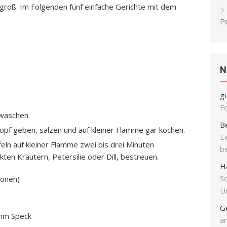
groß. Im Folgenden fünf einfache Gerichte mit dem
P
N
g
F
 waschen.
B
opf geben, salzen und auf kleiner Flamme gar kochen.
E
eln auf kleiner Flamme zwei bis drei Minuten
b
en Kräutern, Petersilie oder Dill, bestreuen.
H
S
sonen)
Un
G
amm Speck
an