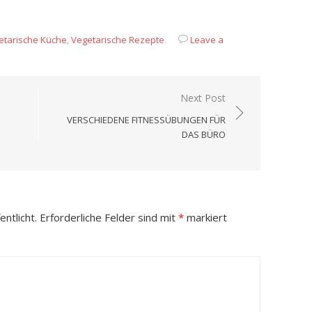
App
it
eilen
etarische Küche
,
Vegetarische Rezepte
Leave a
Next Post
VERSCHIEDENE FITNESSÜBUNGEN FÜR
DAS BÜRO
ntlicht.
Erforderliche Felder sind mit
*
markiert