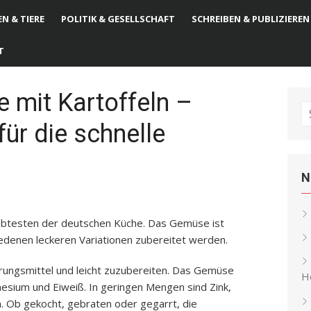
N & TIERE
POLITIK & GESELLSCHAFT
SCHREIBEN & PUBLIZIEREN
T
e mit Kartoffeln –
S
für die schnelle
fo
N
iebtesten der deutschen Küche. Das Gemüse ist
iedenen leckeren Variationen zubereitet werden.
hrungsmittel und leicht zuzubereiten. Das Gemüse
He
esium und Eiweiß. In geringen Mengen sind Zink,
n. Ob gekocht, gebraten oder gegarrt, die