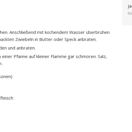
Ja
l
schen. Anschließend mit kochendem Wasser überbrühen
ackten Zwiebeln in Butter oder Speck anbraten.
iden und anbraten.
 einer Pfanne auf kleiner Flamme gar schmoren. Salz,
n.
sonen)
leisch