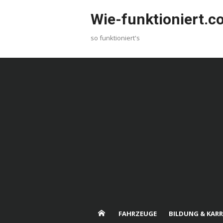
Skip
Wie-funktioniert.
to
content
so funktioniert's
FAHRZEUGE
BILDUNG & KARR