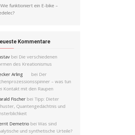
Wie funktioniert ein E-bike –
edelec?
eueste Kommentare
ustav
bei
Die verschiedenen
ormen des Kreationismus
ecker Arling
bei
Der
ichenprozessionsspinner – was tun
ei Kontakt mit den Raupen
arald Fischer
bei
Tipp: Dieter
chuster, Quantengedächtnis und
sterblichkeit
errit Demetrio
bei
Was sind
alytische und synthetische Urteile?