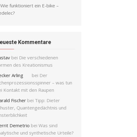
Wie funktioniert ein E-bike –
edelec?
eueste Kommentare
ustav
bei
Die verschiedenen
ormen des Kreationismus
ecker Arling
bei
Der
ichenprozessionsspinner – was tun
ei Kontakt mit den Raupen
arald Fischer
bei
Tipp: Dieter
chuster, Quantengedächtnis und
sterblichkeit
errit Demetrio
bei
Was sind
alytische und synthetische Urteile?