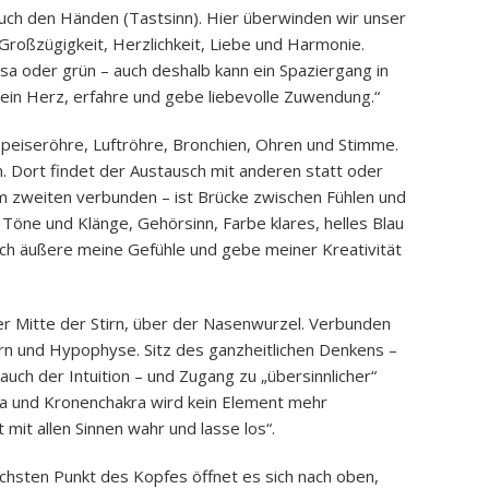
ch den Händen (Tastsinn). Hier überwinden wir unser
Großzügigkeit, Herzlichkeit, Liebe und Harmonie.
rosa oder grün – auch deshalb kann ein Spaziergang in
mein Herz, erfahre und gebe liebevolle Zuwendung.“
Speiseröhre, Luftröhre, Bronchien, Ohren und Stimme.
 Dort findet der Austausch mit anderen statt oder
dem zweiten verbunden – ist Brücke zwischen Fühlen und
Töne und Klänge, Gehörsinn, Farbe klares, helles Blau
h äußere meine Gefühle und gebe meiner Kreativität
er Mitte der Stirn, über der Nasenwurzel. Verbunden
rn und Hypophyse. Sitz des ganzheitlichen Denkens –
auch der Intuition – und Zugang zu „übersinnlicher“
ra und Kronenchakra wird kein Element mehr
 mit allen Sinnen wahr und lasse los“.
hsten Punkt des Kopfes öffnet es sich nach oben,