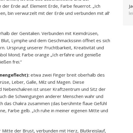
e der Erde auf. Element Erde, Farbe feuerrot. „Ich
Ja
n, bin verwurzelt mit der Erde und verbunden mit all‘
l
berhalb der Genitalien. Verbunden mit Keimdrüsen,
, Blut, Lymphe und dem Geschmackssinn öffnet es sich
rn. Ursprung unserer Fruchtbarkeit, Kreativität und
mbol Mond; Farbe orange „Ich erfahre und genieße
ießen frei.“
nengeflecht):
etwa zwei Finger breit oberhalb des
üse, Leber, Galle, Milz und Magen. Diese
 Nebenchakren ist unser Kraftzentrum und Sitz der
 auch die Schwingungen anderer Menschen wahr und
sich das Chakra zusammen (das berühmte flaue Gefühl
e, Farbe gelb. „Ich ruhe in meiner eigenen Mitte und
 Mitte der Brust, verbunden mit Herz, Blutkreislauf,