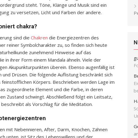
Vordergrund steht. Töne, Klänge und Musik sind ein
ung zu versetzen, Licht und Farben der andere.
P
oniert chakra?
ferung sind die
Chakren
die Energiezentren des
N
er reiner Symbolcharakter zu, so finden sich heute
 Naturheilkunde zunehmend Hinweise auf das
g
e in ihrer Form einem Mandala ähneln. Viele der
F
gen Akupunkturpunkten überein. Ebenso augenfällig ist
und Drüsen. Die folgende Auflistung beschränkt sich
B
s feinstofflichen Körpers. Beschrieben werden Lage im
E
das zugeordnete Element und die Farbe, in deren
b
n Zustand schwingt. Abschließend folgt ein Leitsatz,
H
beschreibt als Vorschlag für die Meditation.
S
Un
uptenergiezentren
G
en mit Nebennieren, After, Darm, Knochen, Zähnen
an
ch unten, ist Sitz des Lebenswillens und der