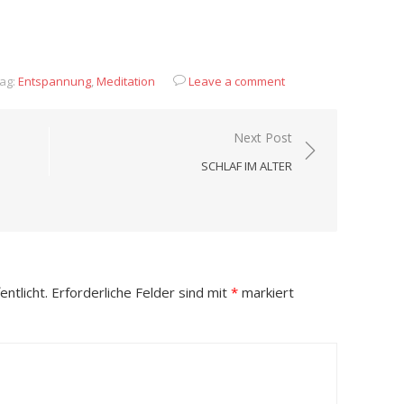
App
it
eilen
ag:
Entspannung
,
Meditation
Leave a comment
Next Post
SCHLAF IM ALTER
ntlicht.
Erforderliche Felder sind mit
*
markiert