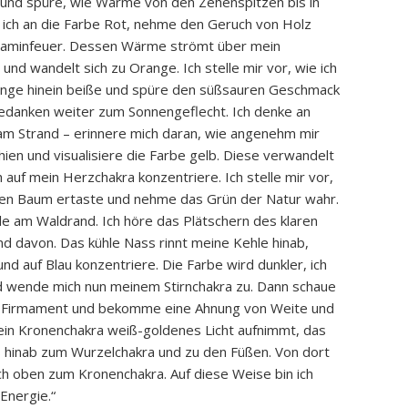
 und spüre, wie Wärme von den Zehenspitzen bis in
 ich an die Farbe Rot, nehme den Geruch von Holz
s Kaminfeuer. Dessen Wärme strömt über mein
und wandelt sich zu Orange. Ich stelle mir vor, wie ich
range hinein beiße und spüre den süßsauren Geschmack
edanken weiter zum Sonnengeflecht. Ich denke an
am Strand – erinnere mich daran, wie angenehm mir
en und visualisiere die Farbe gelb. Diese verwandelt
ch auf mein Herzchakra konzentriere. Ich stelle mir vor,
nen Baum ertaste und nehme das Grün der Natur wahr.
le am Waldrand. Ich höre das Plätschern des klaren
d davon. Das kühle Nass rinnt meine Kehle hinab,
nd auf Blau konzentriere. Die Farbe wird dunkler, ich
d wende mich nun meinem Stirnchakra zu. Dann schaue
am Firmament und bekomme eine Ahnung von Weite und
 mein Kronenchakra weiß-goldenes Licht aufnimmt, das
 hinab zum Wurzelchakra und zu den Füßen. Von dort
h oben zum Kronenchakra. Auf diese Weise bin ich
 Energie.“