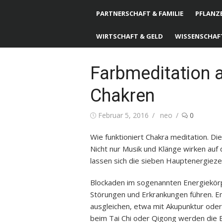
PARTNERSCHAFT & FAMILIE
PFLANZE
WIRTSCHAFT & GELD
WISSENSCHAF
Farbmeditation a
Chakren
Posted
Februar 5, 2016
Author
neo
0
on
Wie funktioniert Chakra meditation. Di
Nicht nur Musik und Klänge wirken auf 
lassen sich die sieben Hauptenergieze
Blockaden im sogenannten Energiekör
Störungen und Erkrankungen führen. E
ausgleichen, etwa mit Akupunktur oder
beim Tai Chi oder Qigong werden die 