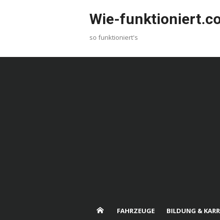
Skip
Wie-funktioniert.
to
content
so funktioniert's
FAHRZEUGE
BILDUNG & KARR