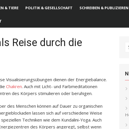
N & TIERE
POLITIK & GESELLSCHAFT
SCHREIBEN & PUBLIZIEREN
T
ls Reise durch die
S
fo
N
ese Visualisierungsübungen dienen der Energiebalance.
die
Chakren
. Auch mit Licht- und Farbmeditationen
ntren des Körpers stimulieren oder beruhigen.
per des Menschen können auf Dauer zu organischen
nergieblockaden lassen sich auf verschiedene Weise
He
 speziellen Techniken wie dem Kundalini-Yoga. Auch
Energiezentren des Körpers angeregt, selbst wenn