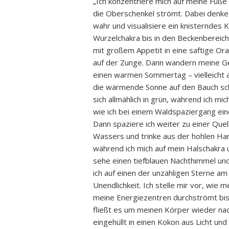
„Ich konzentriere mich auf meine Füße
die Oberschenkel strömt. Dabei denke
wahr und visualisiere ein knisternde
Wurzelchakra bis in den Beckenbereich 
mit großem Appetit in eine saftige O
auf der Zunge. Dann wandern meine G
einen warmen Sommertag – vielleicht 
die wärmende Sonne auf den Bauch schi
sich allmählich in grün, während ich mi
wie ich bei einem Waldspaziergang ei
Dann spaziere ich weiter zu einer Quel
Wassers und trinke aus der hohlen Han
während ich mich auf mein Halschakra u
sehe einen tiefblauen Nachthimmel un
ich auf einen der unzähligen Sterne 
Unendlichkeit. Ich stelle mir vor, wie
meine Energiezentren durchströmt bis
fließt es um meinen Körper wieder nac
eingehüllt in einen Kokon aus Licht und