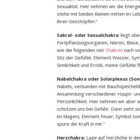
Sexualität. Hier nehmen wir die Energi
stehe mit beiden Beinen mitten im Lebe
ihren Geschöpfen.“
Sakral- oder Sexualchakra
: liegt o
Fortpflanzungsorganen, Nieren, Blase
wie die folgenden vier
Chakren
nach vo
Sitz der Gefühle. Element Wasser, Sy
Sinnlichkeit und Erotik, meine Gefühle fl
Nabelchakra oder Solarplexus (Son
Nabels, verbunden mit Bauchspeicheldr
Ansammlung verschiedener Haupt- und
Persönlichkeit. Hier nehmen wir aber
schützen uns bei Gefahr. Dann zieht 
im Magen). Element Feuer, Symbol Sonn
spüre die Kraft in mir.“
Herzchakra:
Lage auf Herzhöhe in der