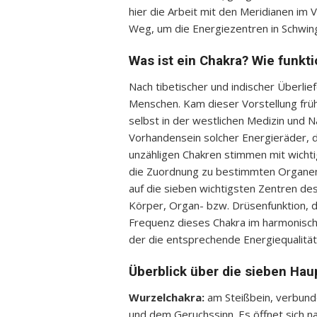
hier die Arbeit mit den Meridianen im 
Weg, um die Energiezentren in Schwing
Was ist ein Chakra? Wie funkti
Nach tibetischer und indischer Überlie
Menschen. Kam dieser Vorstellung früh
selbst in der westlichen Medizin und
Vorhandensein solcher Energieräder, di
unzähligen Chakren stimmen mit wichti
die Zuordnung zu bestimmten Organen 
auf die sieben wichtigsten Zentren de
Körper, Organ- bzw. Drüsenfunktion, 
Frequenz dieses Chakra im harmonische
der die entsprechende Energiequalität 
Überblick über die sieben Ha
Wurzelchakra:
am Steißbein, verbund
und dem Geruchssinn. Es öffnet sich na