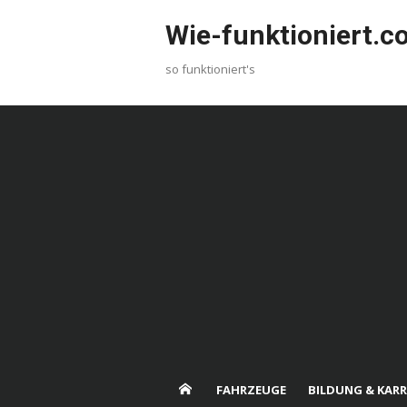
Skip
Wie-funktioniert.
to
content
so funktioniert's
FAHRZEUGE
BILDUNG & KARR