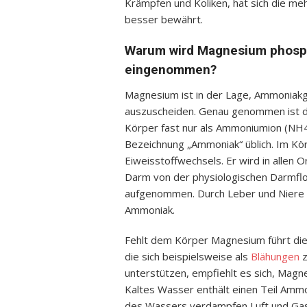
Krämpfen und Koliken, hat sich die me
besser bewährt.
Warum wird Magnesium phosp
eingenommen?
Magnesium ist in der Lage, Ammoniak
auszuscheiden. Genau genommen ist d
Körper fast nur als Ammoniumion (NH4+
Bezeichnung „Ammoniak“ üblich. Im Kö
Eiweisstoffwechsels. Er wird in allen
Darm von der physiologischen Darmflo
aufgenommen. Durch Leber und Niere 
Ammoniak.
Fehlt dem Körper Magnesium führt di
die sich beispielsweise als
Blähungen
z
unterstützen, empfiehlt es sich, Mag
Kaltes Wasser enthält einen Teil Ammo
des Wassers verdampfen Luft und Gasa