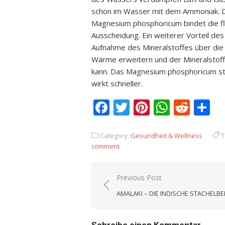
schon im Wasser mit dem Ammoniak. D
Magnesium phosphoricum bindet die f
Ausscheidung. Ein weiterer Vorteil de
Aufnahme des Mineralstoffes über die 
Wärme erweitern und der Mineralstoff
kann. Das Magnesium phosphoricum st
wirkt schneller.
Facebook
Twitter
Pinterest
Whats
Redd
T
Category:
Gesundheit & Wellness
T
comment
Previous Post
Beitrags-
AMALAKI – DIE INDISCHE STACHELBE
Navigation