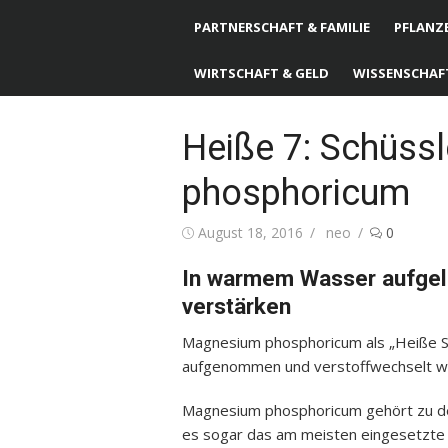
PARTNERSCHAFT & FAMILIE
PFLANZE
WIRTSCHAFT & GELD
WISSENSCHAF
Heiße 7: Schüss
phosphoricum
Posted
August 18, 2016
Author
neo
0
on
In warmem Wasser aufgel
verstärken
Magnesium phosphoricum als „Heiße S
aufgenommen und verstoffwechselt we
Magnesium phosphoricum gehört zu den
es sogar das am meisten eingesetzte B