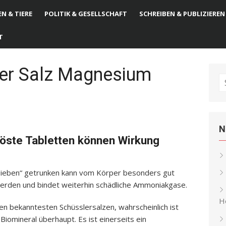
N & TIERE
POLITIK & GESELLSCHAFT
SCHREIBEN & PUBLIZIEREN
T
ler Salz Magnesium
S
fo
N
öste Tabletten können Wirkung
ieben“ getrunken kann vom Körper besonders gut
rden und bindet weiterhin schädliche Ammoniakgase.
He
 bekanntesten Schüsslersalzen, wahrscheinlich ist
iomineral überhaupt. Es ist einerseits ein