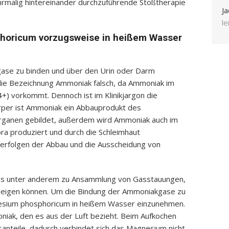
hrmalig hintereinander durchzuführende Stoßtherapie
Ja
l
horicum vorzugsweise in heißem Wasser
gase zu binden und über den Urin oder Darm
ie Bezeichnung Ammoniak falsch, da Ammoniak im
) vorkommt. Dennoch ist im Klinikjargon die
rper ist Ammoniak ein Abbauprodukt des
 Organen gebildet, außerdem wird Ammoniak auch im
ra produziert und durch die Schleimhaut
erfolgen der Abbau und die Ausscheidung von
es unter anderem zu Ansammlung von Gasstauungen,
eigen können. Um die Bindung der Ammoniakgase zu
nesium phosphoricum in heißem Wasser einzunehmen.
niak, den es aus der Luft bezieht. Beim Aufkochen
nteile, dadurch verbindet sich das Magnesium nicht