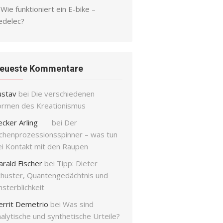
Wie funktioniert ein E-bike –
edelec?
eueste Kommentare
ustav
bei
Die verschiedenen
ormen des Kreationismus
ecker Arling
bei
Der
ichenprozessionsspinner – was tun
ei Kontakt mit den Raupen
arald Fischer
bei
Tipp: Dieter
chuster, Quantengedächtnis und
sterblichkeit
errit Demetrio
bei
Was sind
alytische und synthetische Urteile?