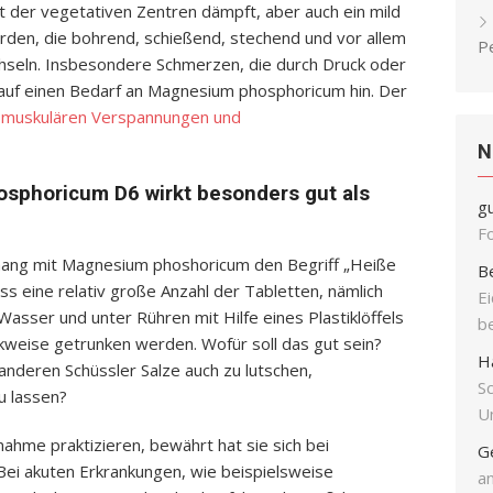
t der vegetativen Zentren dämpft, aber auch ein mild
den, die bohrend, schießend, stechend und vor allem
P
echseln. Insbesondere Schmerzen, die durch Druck oder
auf einen Bedarf an Magnesium phosphoricum hin. Der
i
muskulären Verspannungen und
N
sphoricum D6 wirkt besonders gut als
g
F
ang mit Magnesium phoshoricum den Begriff „Heiße
B
ass eine relativ große Anzahl der Tabletten, nämlich
E
Wasser und unter Rühren mit Hilfe eines Plastiklöffels
b
kweise getrunken werden. Wofür soll das gut sein?
H
e anderen Schüssler Salze auch zu lutschen,
S
u lassen?
Un
ahme praktizieren, bewährt hat sie sich bei
G
 Bei akuten Erkrankungen, wie beispielsweise
an