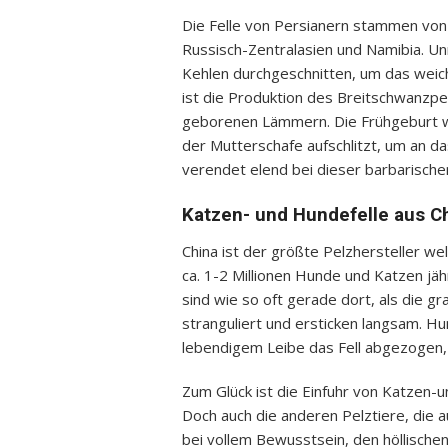
Die Felle von Persianern stammen von
Russisch-Zentralasien und Namibia. U
Kehlen durchgeschnitten, um das weich
ist die Produktion des Breitschwanzpe
geborenen Lämmern. Die Frühgeburt wi
der Mutterschafe aufschlitzt, um an 
verendet elend bei dieser barbarischen
Katzen- und Hundefelle aus C
China ist der größte Pelzhersteller w
ca. 1-2 Millionen Hunde und Katzen jähr
sind wie so oft gerade dort, als die
stranguliert und ersticken langsam. H
lebendigem Leibe das Fell abgezogen, we
Zum Glück ist die Einfuhr von Katzen-
Doch auch die anderen Pelztiere, die 
bei vollem Bewusstsein, den höllische