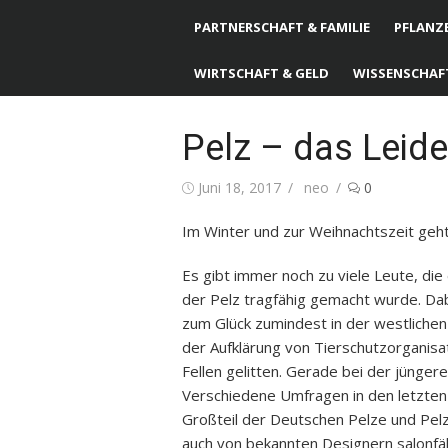
PARTNERSCHAFT & FAMILIE
PFLANZE
WIRTSCHAFT & GELD
WISSENSCHAF
Pelz – das Leide
Posted
Juni 18, 2017
Author
neo
0
on
Im Winter und zur Weihnachtszeit geh
Es gibt immer noch zu viele Leute, die
der Pelz tragfähig gemacht wurde. Dab
zum Glück zumindest in der westlichen
der Aufklärung von Tierschutzorganisa
Fellen gelitten. Gerade bei der jüngere
Verschiedene Umfragen in den letzten
Großteil der Deutschen Pelze und Pelz
auch von bekannten Designern salonfä