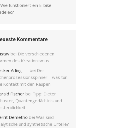
Wie funktioniert ein E-bike –
edelec?
eueste Kommentare
ustav
bei
Die verschiedenen
ormen des Kreationismus
ecker Arling
bei
Der
ichenprozessionsspinner – was tun
ei Kontakt mit den Raupen
arald Fischer
bei
Tipp: Dieter
chuster, Quantengedächtnis und
sterblichkeit
errit Demetrio
bei
Was sind
alytische und synthetische Urteile?