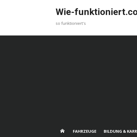
Skip
Wie-funktioniert.
to
content
so funktioniert's
FAHRZEUGE
BILDUNG & KARR