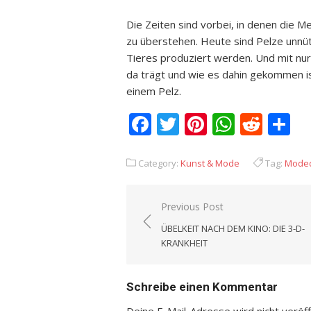
Die Zeiten sind vorbei, in denen die 
zu überstehen. Heute sind Pelze unnüt
Tieres produziert werden. Und mit nu
da trägt und wie es dahin gekommen is
einem Pelz.
Facebook
Twitter
Pinterest
Whats
Redd
T
Category:
Kunst & Mode
Tag:
Moded
Previous Post
Beitrags-
ÜBELKEIT NACH DEM KINO: DIE 3-D-
Navigation
KRANKHEIT
Schreibe einen Kommentar