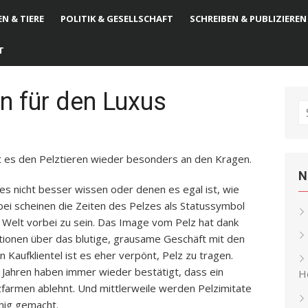
N & TIERE
POLITIK & GESELLSCHAFT
SCHREIBEN & PUBLIZIEREN
T
n für den Luxus
S
fo
t es den Pelztieren wieder besonders an den Kragen.
N
 es nicht besser wissen oder denen es egal ist, wie
ei scheinen die Zeiten des Pelzes als Statussymbol
 Welt vorbei zu sein. Das Image vom Pelz hat dank
tionen über das blutige, grausame Geschäft mit den
n Kaufklientel ist es eher verpönt, Pelz zu tragen.
 Jahren haben immer wieder bestätigt, dass ein
He
farmen ablehnt. Und mittlerweile werden Pelzimitate
hig gemacht.