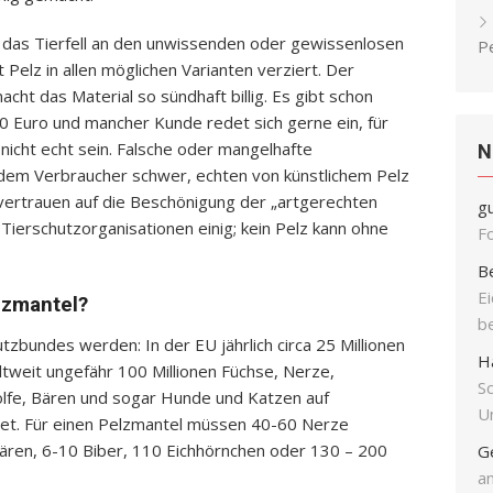
, das Tierfell an den unwissenden oder gewissenlosen
P
 Pelz in allen möglichen Varianten verziert. Der
ht das Material so sündhaft billig. Es gibt schon
50 Euro und mancher Kunde redet sich gerne ein, für
nicht echt sein. Falsche oder mangelhafte
N
dem Verbraucher schwer, echten von künstlichem Pelz
vertrauen auf die Beschönigung der „artgerechten
g
le Tierschutzorganisationen einig; kein Pelz kann ohne
F
B
E
elzmantel?
b
bundes werden: In der EU jährlich circa 25 Millionen
H
tweit ungefähr 100 Millionen Füchse, Nerze,
S
ölfe, Bären und sogar Hunde und Katzen auf
Un
et. Für einen Pelzmantel müssen 40-60 Nerze
ren, 6-10 Biber, 110 Eichhörnchen oder 130 – 200
G
an