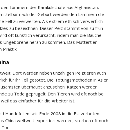
 den Lämmern der Karakulschafe aus Afghanistan,
nmittelbar nach der Geburt werden den Lämmern die
e Fell zu verwerten. Als extrem ethisch verwerflich
lzes zu bezeichnen. Dieser Pelz stammt von zu früh
rd oft künstlich verursacht, indem man die Bäuche
das Ungeborene heran zu kommen. Das Muttertier
 Praktik.
hina
eltweit. Dort werden neben unzähligen Pelztieren auch
lich für ihr Fell getötet. Die Tötungsmethoden in Asien
 grausamsten überhaupt anzusehen. Katzen werden
unde zu Tode geprügelt. Den Tieren wird oft noch bei
il das einfacher für die Arbeiter ist.
und Hundefellen seit Ende 2008 in die EU verboten.
aus China weltweit exportiert werden, sterben oft noch
n Tod.