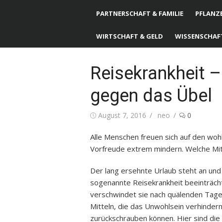
PARTNERSCHAFT & FAMILIE
PFLANZE
WIRTSCHAFT & GELD
WISSENSCHAF
Reisekrankheit –
gegen das Übel
Posted
August 7, 2016
Author
neo
0
on
Alle Menschen freuen sich auf den wohl
Vorfreude extrem mindern. Welche Mitte
Der lang ersehnte Urlaub steht an und
sogenannte Reisekrankheit beeinträchtig
verschwindet sie nach quälenden Tagen
Mitteln, die das Unwohlsein verhindern
zurückschrauben können. Hier sind die 