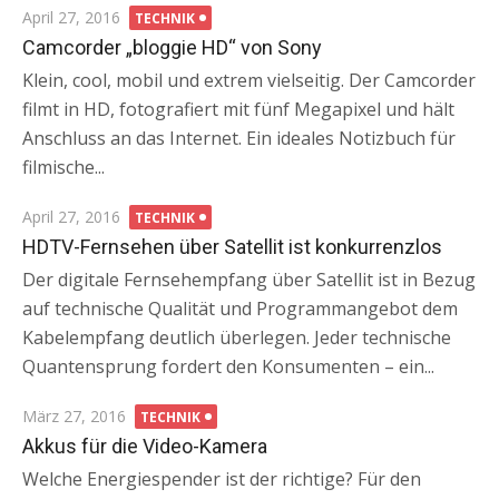
Posted
April 27, 2016
TECHNIK
on
Camcorder „bloggie HD“ von Sony
Klein, cool, mobil und extrem vielseitig. Der Camcorder
filmt in HD, fotografiert mit fünf Megapixel und hält
Anschluss an das Internet. Ein ideales Notizbuch für
filmische...
Posted
April 27, 2016
TECHNIK
on
HDTV-Fernsehen über Satellit ist konkurrenzlos
Der digitale Fernsehempfang über Satellit ist in Bezug
auf technische Qualität und Programmangebot dem
Kabelempfang deutlich überlegen. Jeder technische
Quantensprung fordert den Konsumenten – ein...
Posted
März 27, 2016
TECHNIK
on
Akkus für die Video-Kamera
Welche Energiespender ist der richtige? Für den