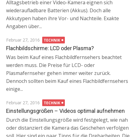
Alltagsbetrieb einer Video-Kamera eignen sich
wiederaufladbare Batterien (Akkus). Doch alle
Akkutypen haben ihre Vor- und Nachteile. Exakte
Angaben über...
Posted
Februar 27, 2016
TECHNIK
on
Flachbildschirme: LCD oder Plasma?
Was beim Kauf eines Flachbildfernsehers beachtet
werden muss. Die Preise für LCD- oder
Plasmafernseher gehen immer weiter zurück.
Dennoch sollten beim Kauf eines Flachbildfernsehers
einige...
Posted
Februar 27, 2016
TECHNIK
on
Einstellungsgrößen – Videos optimal aufnehmen
Durch die Einstellungsgröße wird festgelegt, wie nah
oder distanziert die Kamera das Geschehen verfolgen
soll. Hier sind ein paar Tipps für die Dreharbeiten. Die