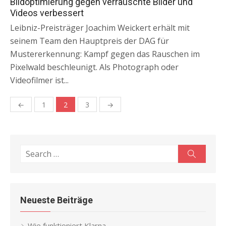
Bildoptimierung gegen verrauschte Bilder und
Videos verbessert
Leibniz-Preisträger Joachim Weickert erhält mit
seinem Team den Hauptpreis der DAG für
Mustererkennung: Kampf gegen das Rauschen im
Pixelwald beschleunigt. Als Photograph oder
Videofilmer ist...
←
1
2
3
→
Beitragsnavigation
Search
Search
for:
Neueste Beiträge
Wie funktioniert Klarna