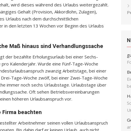
halt, wird dieses während des Urlaubs weitergezahlt.
ängiges Gehalt (Provision, Akkordlohn, Zulagen),
P
es Urlaubs nach dem durchschnittlichen
er in den letzten 13 Wochen vor Beginn des Urlaubs
N
iche Maß hinaus sind Verhandlungssache
g
 der bezahlte Erholungsurlaub bei einer Sechs-
F
pro Kalenderjahr. Wurde eine Fünf-Tage-Woche
indesturlaubsanspruch zwanzig Arbeitstage, bei einer
B
r Drei-Tage-Woche zwölf, bei einer Zwei-Tage-Woche
E
che immer noch sechs Urlaubstage. Urlaubstage über
b
andlungssache. Oft sehen Betriebsvereinbarungen
H
 einen höheren Urlaubsanspruch vor.
S
Un
ie Firma beachten
G
estellter Arbeitnehmer seinen vollen Urlaubsanspruch
an
naten. Bis dahin darf er keinen Urlaub, auch nicht