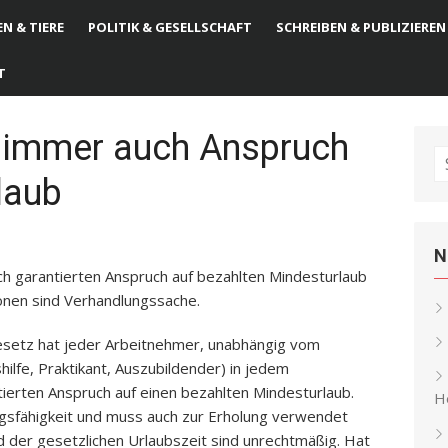
N & TIERE
POLITIK & GESELLSCHAFT
SCHREIBEN & PUBLIZIEREN
T
t immer auch Anspruch
S
laub
fo
N
ch garantierten Anspruch auf bezahlten Mindesturlaub
onen sind Verhandlungssache.
setz hat jeder Arbeitnehmer, unabhängig vom
ushilfe, Praktikant, Auszubildender) in jedem
tierten Anspruch auf einen bezahlten Mindesturlaub.
He
ngsfähigkeit und muss auch zur Erholung verwendet
der gesetzlichen Urlaubszeit sind unrechtmäßig. Hat