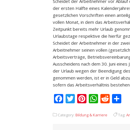
Scheidet der Arbeitnehmer vor Ablauf 
der ersten Hälfte eines Kalenderjahre
gesetzlichen Vorschriften einen anteil
vollen Monat, in dem das Arbeitsverhä
Zeitpunkt bereits mehr Urlaub genomm
Urlaubstage respektive die hierfür ge
Scheidet der Arbeitnehmer in der zwei
Arbeitnehmer seinen vollen (gesetzlic
Arbeitsverträge, Betriebsvereinbarung
Ausscheidens nach dem 30. Juni eines 
der Urlaub wegen der Beendigung des 
genommen werden, ist er in Geld abzuge
sofern das Arbeitsverhältnis bestehen 
Facebook
Twitter
Pinterest
Whats
Redd
T
Category:
Bildung & Karriere
Tag:
Ar