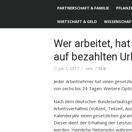
PARTNERSCHAFT & FAMILIE
PFLANZE
WIRTSCHAFT & GELD
WISSENSCHAF
Wer arbeitet, ha
auf bezahlten Ur
Posted
Juli 7, 2017
Author
neo
0
on
Jeder Arbeitnehmer hat einen gesetzli
von sechs bis 24 Tagen. Weitere Opti
Nach dem deutschen Bundesurlaubsge
Arbeitsverhältnis (Vollzeit, Teilzeit, A
Kalenderjahr einen gesetzlichen garan
Dieser dient der Erhaltung der Leistu
werden. Heimliche Nebenjobs während 