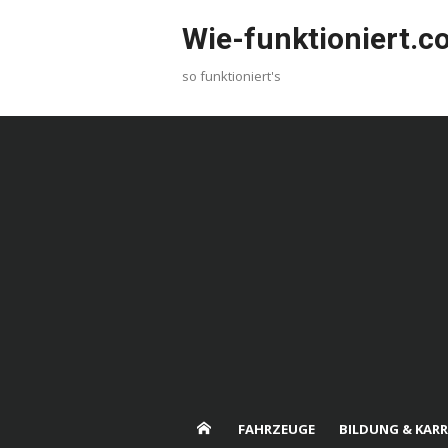
Skip
Wie-funktioniert.
to
content
so funktioniert's
FAHRZEUGE
BILDUNG & KARR