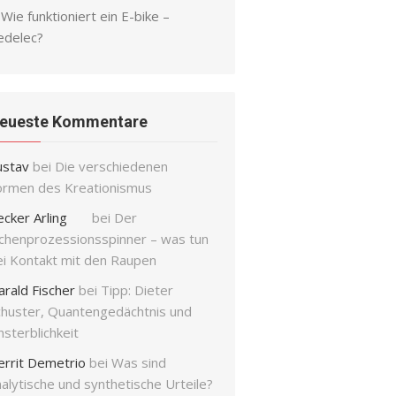
Wie funktioniert ein E-bike –
edelec?
eueste Kommentare
ustav
bei
Die verschiedenen
ormen des Kreationismus
ecker Arling
bei
Der
ichenprozessionsspinner – was tun
ei Kontakt mit den Raupen
arald Fischer
bei
Tipp: Dieter
chuster, Quantengedächtnis und
sterblichkeit
errit Demetrio
bei
Was sind
alytische und synthetische Urteile?