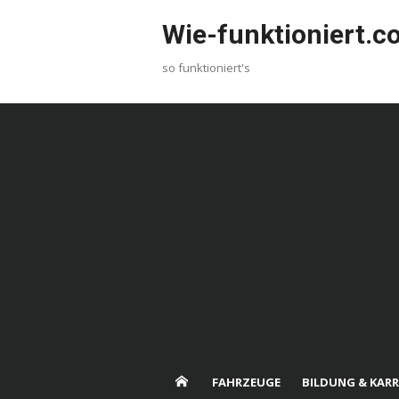
Skip
Wie-funktioniert.
to
content
so funktioniert's
FAHRZEUGE
BILDUNG & KARR