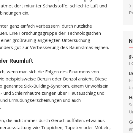
atmet dort mitunter Schadstoffe, schlechte Luft und
P
rbindungen ein.
unter ganz einfach verbessern: durch nützliche
auen. Eine Forschungsgruppe der Technologischen
in einer großräumig angelegten Untersuchung
N
esonders gut zur Verbesserung des Raumklimas eignen.
g
 der Raumluft
F
sich, wenn man sich die Folgen des Einatmens von
B
ie beispielsweise Benzin oder Benzol ansieht. Diese
E
so genannte Sick-Building-Syndrom, einem Unwohlsein
b
- und Schleimhautreizungen über Hautauschlag und
H
- und Ermüdungserscheinungen und auch
S
.
Un
, die nicht immer durch Geruch auffallen, etwa aus
G
mmerausstattung wie Teppichen, Tapeten oder Möbeln,
an