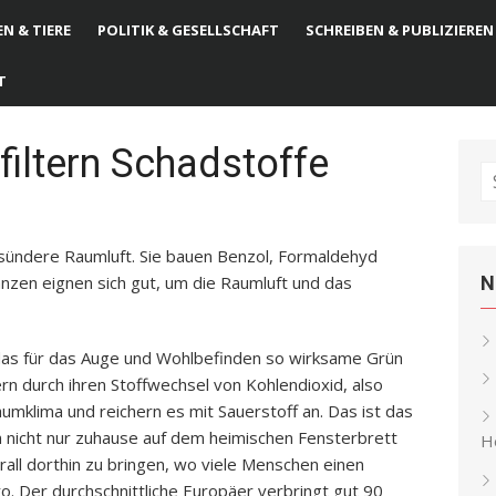
N & TIERE
POLITIK & GESELLSCHAFT
SCHREIBEN & PUBLIZIEREN
T
iltern Schadstoffe
S
fo
esündere Raumluft. Sie bauen Benzol, Formaldehyd
nzen eignen sich gut, um die Raumluft und das
N
das für das Auge und Wohlbefinden so wirksame Grün
rn durch ihren Stoffwechsel von Kohlendioxid, also
umklima und reichern es mit Sauerstoff an. Das ist das
 nicht nur zuhause auf dem heimischen Fensterbrett
He
rall dorthin zu bringen, wo viele Menschen einen
o. Der durchschnittliche Europäer verbringt gut 90