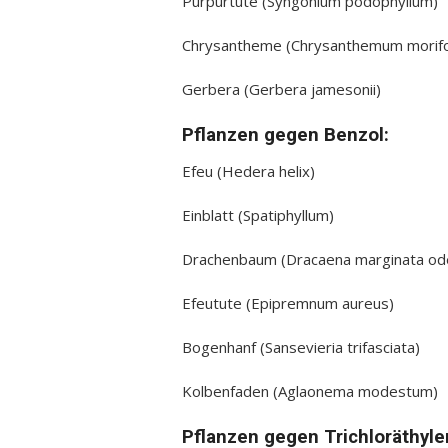
Purpurtute (Syngonium podophyllum)
Chrysantheme (Chrysanthemum morifo
Gerbera (Gerbera jamesonii)
Pflanzen gegen Benzol:
Efeu (Hedera helix)
Einblatt (Spatiphyllum)
Drachenbaum (Dracaena marginata ode
Efeutute (Epipremnum aureus)
Bogenhanf (Sansevieria trifasciata)
Kolbenfaden (Aglaonema modestum)
Pflanzen gegen Trichloräthyle