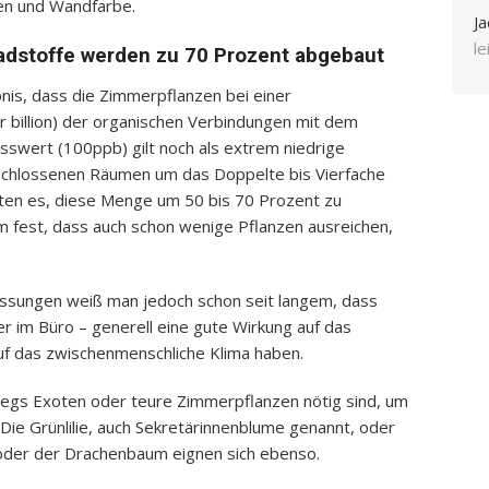
ken und Wandfarbe.
Ja
l
adstoffe werden zu 70 Prozent abgebaut
nis, dass die Zimmerpflanzen bei einer
 billion) der organischen Verbindungen mit dem
swert (100ppb) gilt noch als extrem niedrige
schlossenen Räumen um das Doppelte bis Vierfache
ften es, diese Menge um 50 bis 70 Prozent zu
em fest, dass auch schon wenige Pflanzen ausreichen,
ssungen weiß man jedoch schon seit langem, dass
 im Büro – generell eine gute Wirkung auf das
uf das zwischenmenschliche Klima haben.
swegs Exoten oder teure Zimmerpflanzen nötig sind, um
. Die Grünlilie, auch Sekretärinnenblume genannt, oder
 oder der Drachenbaum eignen sich ebenso.