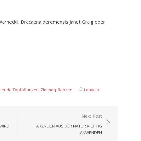
rneckii, Dracaena deremensis Janet Graig oder
App
it
eilen
hende Topfpflanzen
,
Zimmerpflanzen
Leave a
Next Post
 WIRD
ARZNEIEN AUS DER NATUR RICHTIG
ANWENDEN