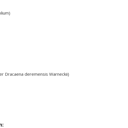
lium)
r Dracaena deremensis Warneckii)
n: