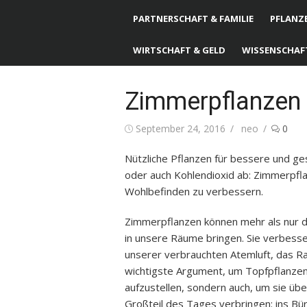
PARTNERSCHAFT & FAMILIE
PFLANZE
WIRTSCHAFT & GELD
WISSENSCHAF
Zimmerpflanzen f
Posted
September 24, 2016
Author
neo
0
on
Nützliche Pflanzen für bessere und g
oder auch Kohlendioxid ab: Zimmerpfla
Wohlbefinden zu verbessern.
Zimmerpflanzen können mehr als nur 
in unsere Räume bringen. Sie verbesse
unserer verbrauchten Atemluft, das Ra
wichtigste Argument, um Topfpflanzen
aufzustellen, sondern auch, um sie übe
Großteil des Tages verbringen: ins Bür