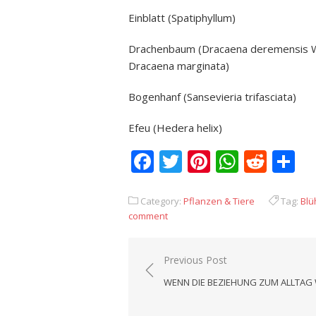
Einblatt (Spatiphyllum)
Drachenbaum (Dracaena deremensis Wa
Dracaena marginata)
Bogenhanf (Sansevieria trifasciata)
Efeu (Hedera helix)
Facebook
Twitter
Pinterest
Whats
Redd
T
Category:
Pflanzen & Tiere
Tag:
Blü
comment
Previous Post
Beitrags-
WENN DIE BEZIEHUNG ZUM ALLTAG
Navigation