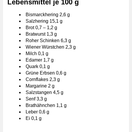
Lebensmittel je 100 g
Bismarckhering 2,6 g
Salzhering 15,1 g
Brot 0,7 – 1,2 g
Bratwurst 1,3 g
Roher Schinken 6,3 g
Wiener Würstchen 2,3 g
Milch 0,1 g
Edamer 1,7 g
Quark 0,1 g
Grüne Erbsen 0,6 g
Cornflakes 2,3 g
Margarine 2 g
Salzstangen 4,5 g
Senf 3,3 g
Brathähnchen 1,1 g
Leber 0,6 g
Ei 0,1 g