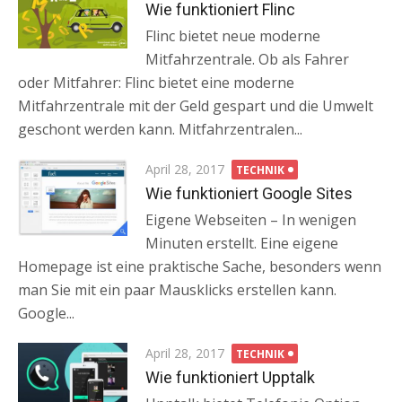
on
Wie funktioniert Flinc
Flinc bietet neue moderne
Mitfahrzentrale. Ob als Fahrer
oder Mitfahrer: Flinc bietet eine moderne
Mitfahrzentrale mit der Geld gespart und die Umwelt
geschont werden kann. Mitfahrzentralen...
Posted
April 28, 2017
TECHNIK
on
Wie funktioniert Google Sites
Eigene Webseiten – In wenigen
Minuten erstellt. Eine eigene
Homepage ist eine praktische Sache, besonders wenn
man Sie mit ein paar Mausklicks erstellen kann.
Google...
Posted
April 28, 2017
TECHNIK
on
Wie funktioniert Upptalk