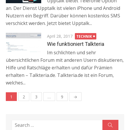
Upptalk bietet Telefonie Option
an. Der Dienst Upptalk ist vielen iPhone und Android
Nutzern ein Begriff. Darüber können kostenlos SMS
verschickt werden. Jetzt bietet Upptalk...
Posted
April 28, 2017
TECHNIK
on
Wie funktioniert Talkteria
Im schlichten und sehr
übersichtlichen Forum mit anderen Usern diskutieren,
Hilfe und Ratschläge erhalten und dafür Prämien
erhalten – Talkteria.de. Talkteria.de ist ein Forum,
welches...
1
2
3
…
9
→
Beitragsnavigation
Search
Search