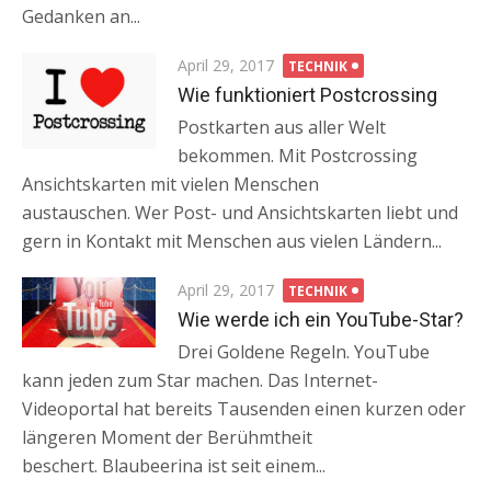
Gedanken an...
Posted
April 29, 2017
TECHNIK
on
Wie funktioniert Postcrossing
Postkarten aus aller Welt
bekommen. Mit Postcrossing
Ansichtskarten mit vielen Menschen
austauschen. Wer Post- und Ansichtskarten liebt und
gern in Kontakt mit Menschen aus vielen Ländern...
Posted
April 29, 2017
TECHNIK
on
Wie werde ich ein YouTube-Star?
Drei Goldene Regeln. YouTube
kann jeden zum Star machen. Das Internet-
Videoportal hat bereits Tausenden einen kurzen oder
längeren Moment der Berühmtheit
beschert. Blaubeerina ist seit einem...